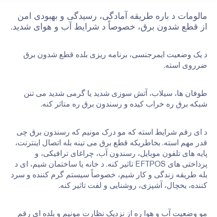
مالومات د باره طریقه آمادگی، رسیدگی و بهبودی امن
از قطع شدون برق، خصوصاً د شرایط آب و هوای شدید.
د یک وضعیت ایمرجنسی، برنامه ریزی بلده قطع شدون برق
ضرروی استه.
طوفان ها، سیلاب، آتش سوزی شدید یا گرمی شدید می تنن
شبکه برق ره خراب کیده و رسندون برق ره متاثر کنه.
د ای رقم شرایط استه که مو درک مونیم که رسندون برق چی
قدر مهم استه. بخاطریکه قطع برق می تینه بله اتصال اینترنت،
پایه های تلفون موبایل، رسندون آب، چراغای ترافیکی، و
پرداختی های EFTPOS تاثیر کنه. د خانه یا ساختمان شیم، ای د
بله طریقه زندگی و کار شیم، خصوصاً سیستم گرم کننده و سرد
کننده، یخچال، آشپزی، روشنایی و لفت تاثیر کنه.
مو وضعیت آب و هوا ره از نزدیک نظارت مونیم و بلده ای رقم